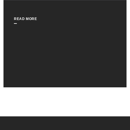
READ MORE